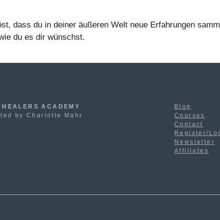
löst, dass du in deiner äußeren Welt neue Erfahrungen samme
wie du es dir wünschst.
 HEALERS ACADEMY
Blog
ted by Charlotte Mahr
Courses
Contact
Register/Lo
Newsletter
Affiliates