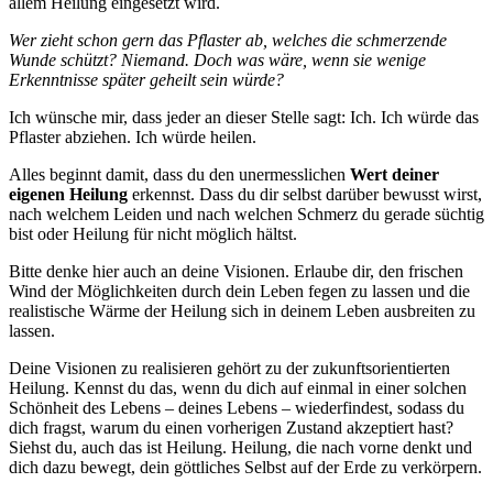
allem Heilung eingesetzt wird.
Wer zieht schon gern das Pflaster ab, welches die schmerzende
Wunde schützt? Niemand. Doch was wäre, wenn sie wenige
Erkenntnisse später geheilt sein würde?
Ich wünsche mir, dass jeder an dieser Stelle sagt: Ich. Ich würde das
Pflaster abziehen. Ich würde heilen.
Alles beginnt damit, dass du den unermesslichen
Wert deiner
eigenen Heilung
erkennst. Dass du dir selbst darüber bewusst wirst,
nach welchem Leiden und nach welchen Schmerz du gerade süchtig
bist oder Heilung für nicht möglich hältst.
Bitte denke hier auch an deine Visionen. Erlaube dir, den frischen
Wind der Möglichkeiten durch dein Leben fegen zu lassen und die
realistische Wärme der Heilung sich in deinem Leben ausbreiten zu
lassen.
Deine Visionen zu realisieren gehört zu der zukunftsorientierten
Heilung. Kennst du das, wenn du dich auf einmal in einer solchen
Schönheit des Lebens – deines Lebens – wiederfindest, sodass du
dich fragst, warum du einen vorherigen Zustand akzeptiert hast?
Siehst du, auch das ist Heilung. Heilung, die nach vorne denkt und
dich dazu bewegt, dein göttliches Selbst auf der Erde zu verkörpern.