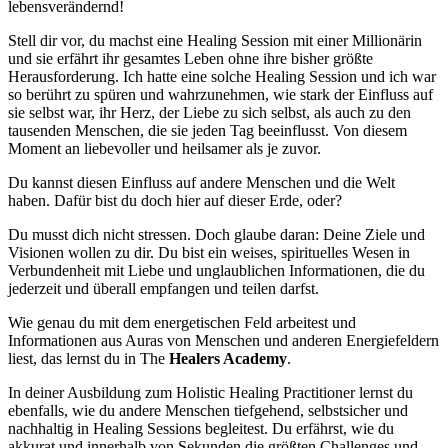
lebensverändernd!
Stell dir vor, du machst eine Healing Session mit einer Millionärin
und sie erfährt ihr gesamtes Leben ohne ihre bisher größte
Herausforderung. Ich hatte eine solche Healing Session und ich war
so berührt zu spüren und wahrzunehmen, wie stark der Einfluss auf
sie selbst war, ihr Herz, der Liebe zu sich selbst, als auch zu den
tausenden Menschen, die sie jeden Tag beeinflusst. Von diesem
Moment an liebevoller und heilsamer als je zuvor.
Du kannst diesen Einfluss auf andere Menschen und die Welt
haben. Dafür bist du doch hier auf dieser Erde, oder?
Du musst dich nicht stressen. Doch glaube daran: Deine Ziele und
Visionen wollen zu dir. Du bist ein weises, spirituelles Wesen in
Verbundenheit mit Liebe und unglaublichen Informationen, die du
jederzeit und überall empfangen und teilen darfst.
Wie genau du mit dem energetischen Feld arbeitest und
Informationen aus Auras von Menschen und anderen Energiefeldern
liest, das lernst du in The
Healers Academy
.
In deiner Ausbildung zum Holistic Healing Practitioner lernst du
ebenfalls, wie du andere Menschen tiefgehend, selbstsicher und
nachhaltig in Healing Sessions begleitest. Du erfährst, wie du
akkurat und innerhalb von Sekunden die größten Challenges und