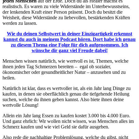
jeden Menschen
auf der Erde. Doch du als Healer machst es
realistisch. Es waren zu viele Widerstände im Unterbewusstseins,
der lenkenden Kraft einer Person präsent. Doch du besitzt die
Weisheit, diese Widerstände zu liebevollen, bestärkenden Kräften
werden zu lassen.
Wie du deinen Selbstwert in deiner Einzigartigkeit erkennst
kannst du auch in meinem Podcast hören. Dort habe ich genau
zu diesem Thema eine Folge für dich aufgenommen. Ich
wünsche dir ganz viel Freude dabei!
Menschen wissen natürlich, wie wertvoll es ist, Themen, welche
ihnen jeden Tag Schmerzen bereiten – egal ob sozialer,
ökonomischer oder gesundheitlicher Natur – anzusehen und zu
heilen.
Natürlich ist klar, dass es wertvoller ist, als ein Jahr lang Dinge zu
kaufen, in denen sie oberflächlich genau die tiefgehende Heilung
suchen, welche du ihnen geben kannst. Also biete ihnen deine
wertvolle Lösung!
Allein ein Jahr lang Essen zu kaufen kostet 3.000 bis 4.000 Euro.
Und ganz ehrlich: Wir wollen nicht wissen, was Menschen alles im
Schmerz kaufen und wie viel Geld sie dafür ausgeben.
Also rede die nachhaltige Problemlösung, welche du gibst, nicht