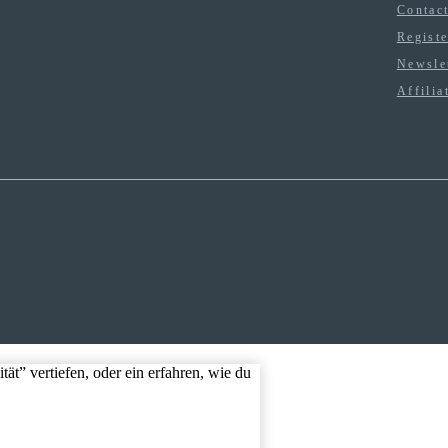
Contac
Regist
Newsle
Affilia
ät” vertiefen, oder ein erfahren, wie du