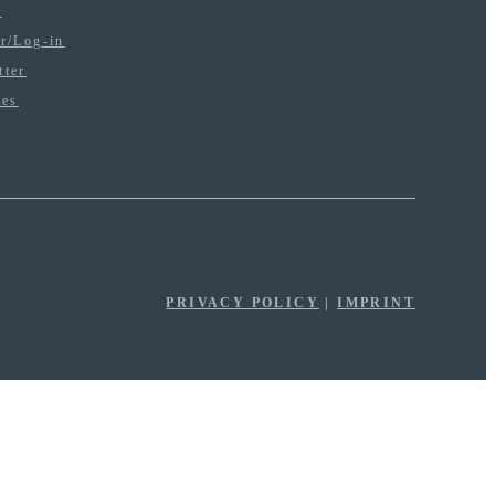
t
er/Log-in
tter
tes
PRIVACY POLICY
|
IMPRINT