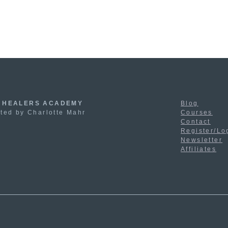
 HEALERS ACADEMY
Blog
ted by Charlotte Mahr
Courses
Contact
Register/Lo
Newsletter
Affiliates