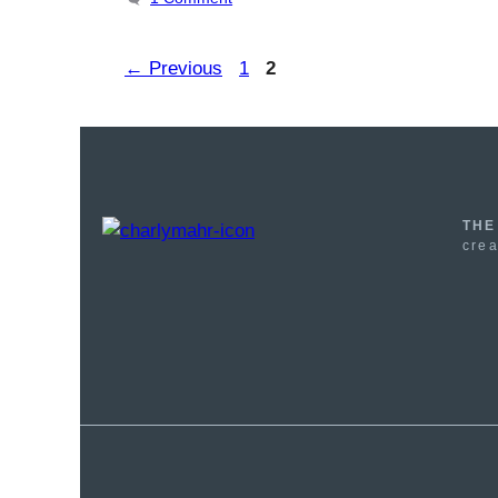
Page
Page
←
Previous
1
2
THE
crea