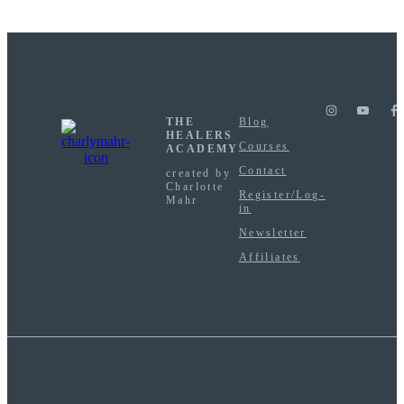
THE
Blog
HEALERS
Courses
ACADEMY
Contact
created by
Charlotte
Register/Log-
Mahr
in
Newsletter
Affiliates