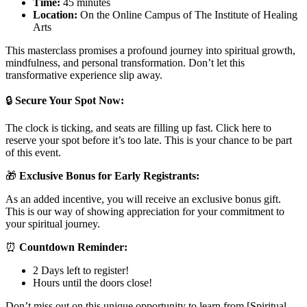
Time:
45 minutes
Location:
On the Online Campus of The Institute of Healing
Arts
This masterclass promises a profound journey into spiritual growth,
mindfulness, and personal transformation. Don’t let this
transformative experience slip away.
🔒
Secure Your Spot Now:
The clock is ticking, and seats are filling up fast. Click here to
reserve your spot before it’s too late. This is your chance to be part
of this event.
🎁
Exclusive Bonus for Early Registrants:
As an added incentive, you will receive an exclusive bonus gift.
This is our way of showing appreciation for your commitment to
your spiritual journey.
⏰
Countdown Reminder:
2 Days left to register!
Hours until the doors close!
Don’t miss out on this unique opportunity to learn from [Spiritual