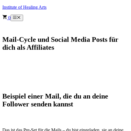
Skip
Institute of Healing Arts
to
content
0
Menu
Mail-Cycle und Social Media Posts für
dich als Affiliates
Beispiel einer Mail, die du an deine
Follower senden kannst
Das ist das Pre-Set für die Mails – du bist eingeladen, sie an deine